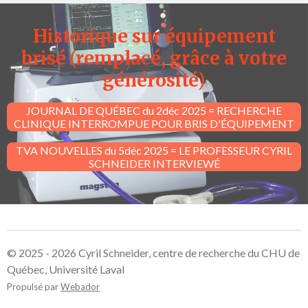
Historique sur équipement
brisé
(remplacé, grâce à votre
générosité)
JOURNAL DE QUÉBEC du 2déc 2025 = RECHERCHE
CLINIQUE INTERROMPUE POUR BRIS D'ÉQUIPEMENT
TVA NOUVELLES du 5déc 2025 = LE PROFESSEUR CYRIL
SCHNEIDER INTERVIEWÉ
© 2025 - 2026 Cyril Schneider, centre de recherche du CHU de
Québec, Université Laval
Propulsé par
Webador