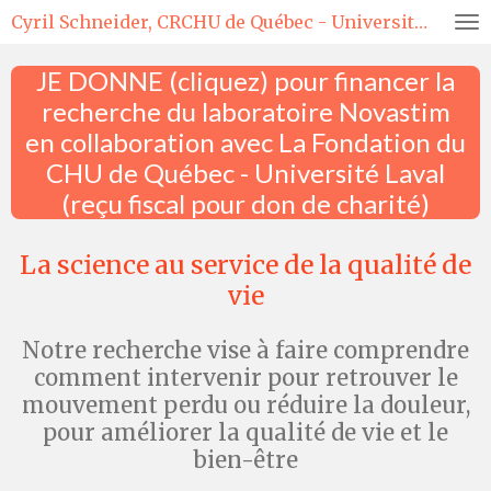
Cyril Schneider, CRCHU de Québec - Université Laval
Passer
au
JE DONNE (cliquez) pour financer la
contenu
principal
recherche du laboratoire Novastim
en collaboration avec La Fondation du
CHU de Québec - Université Laval
(reçu fiscal pour don de charité)
La science au service de la qualité de
vie
Notre recherche vise à faire comprendre
comment intervenir pour retrouver le
mouvement perdu ou réduire la douleur,
pour améliorer la qualité de vie et le
bien-être